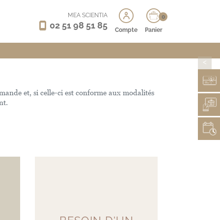
MEA SCIENTIA
0
02 51 98 51 85
Compte
Panier
>
emande et, si celle-ci est conforme aux modalités
nt.
RÉ