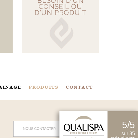
BESOIN D'UN
VOT
CONSEIL OU
PERS
D'UN PRODUIT
M
AINAGE
PRODUITS
CONTACT
5/5
NOUS CONTACTER
sur 85