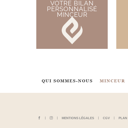
D'UN
VOTRE BILAN
L OU
PERSONNALISÉ
DUIT
MINCEUR
QUI SOMMES-NOUS
MINCEUR
MENTIONS LÉGALES
CGV
PLAN 