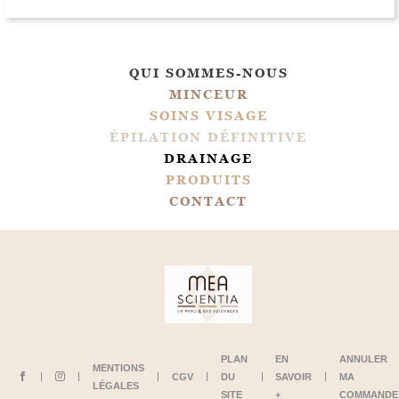
moralement avec un soin.
De plus Nadège et Maël
sont des personnes
bienveillantes toujours aux
QUI SOMMES-NOUS
petits soins et de très bons
MINCEUR
conseils
SOINS VISAGE
ÉPILATION DÉFINITIVE
DRAINAGE
PRODUITS
CONTACT
PLAN
EN
ANNULER
MENTIONS
CGV
DU
SAVOIR
MA
LÉGALES
SITE
+
COMMANDE