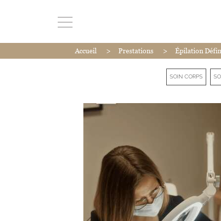
>
>
Accueil
Prestations
Épilation Défin
SOIN CORPS
SO