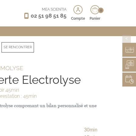
MEA SCIENTIA
0
02 51 98 51 85
Compte
Panier
>
SE RENCONTRER
RMOLYSE
rte Electrolyse
oir 45min
restation : 45min
ectrolyse comprenant un bilan personnalisé et une
30min