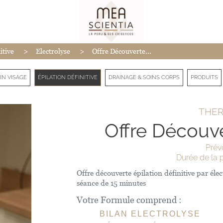
>
>
itive
Electrolyse
Offre Découverte...
IN VISAGE
ÉPILATION DÉFINITIVE
DRAINAGE & SOINS CORPS
PRODUITS
THE
Offre Découve
Prév
Durée de la p
Offre découverte épilation définitive par él
séance de 15 minutes
Votre Formule comprend :
BILAN ELECTROLYSE