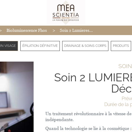
>
>
Bioluminescence Fhos
Soin 2 Lumieres...
IN VISAGE
ÉPILATION DÉFINITIVE
DRAINAGE & SOINS CORPS
PRODUITS
SOIN
Soin 2 LUMIER
Déc
Prév
Durée de la p
Un traitement révolutionnaire à la vitesse 
indépendante.
Quand la technologie se lie à la cosmétique :