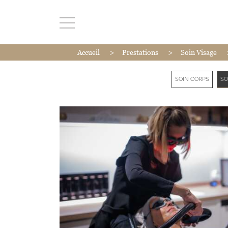
>
>
Accueil
Prestations
Soin Visage
SOIN CORPS
SO