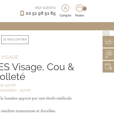
MEA SCIENTIA
0
02 51 98 51 85
Compte
Panier
>
SE RENCONTRER
 VISAGE
ES Visage, Cou &
olleté
oir 45min
restation : 45min
de la lumière appuyé par une étude médicale
 résultats instantanés et durables.