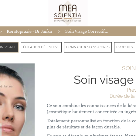
>
>
Keratopraxie - Dr Janka
Soin Visage Correctif...
IN VISAGE
ÉPILATION DÉFINITIVE
DRAINAGE & SOINS CORPS
PRODUITS
SOIN
Soin visage 
Prév
Durée de la 
Ce soin combine les connaissances de la kéra
(cosmétique hautement concentrée en ingré
Totalement personnalisé en fonction de la co
plus de résultats et de façon durable.
Ce soin se déroule en plusieurs étapes. No