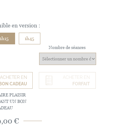
ible en version :
1h15
1h45
Nombre de séances
ACHETER EN
ACHETER EN
BON CADEAU
FORFAIT
IRE PLAISIR
RANT UN BON
ADEAU
9,00 €