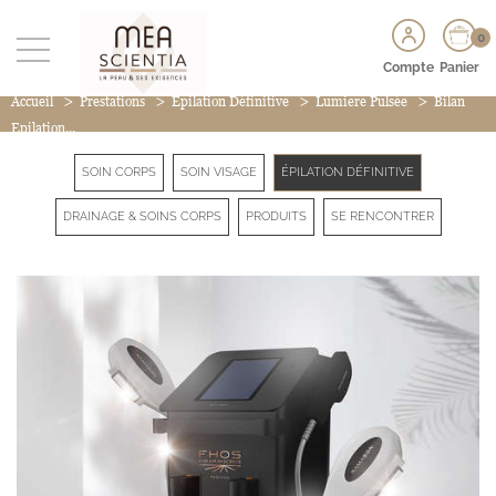
0
Compte
Panier
>
>
>
>
Accueil
Prestations
Épilation Définitive
Lumiere Pulsée
Bilan
Epilation...
SOIN CORPS
SOIN VISAGE
ÉPILATION DÉFINITIVE
DRAINAGE & SOINS CORPS
PRODUITS
SE RENCONTRER